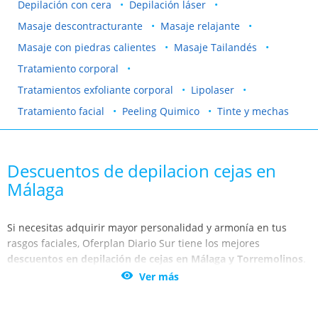
Depilación con cera
Depilación láser
Masaje descontracturante
Masaje relajante
Masaje con piedras calientes
Masaje Tailandés
Tratamiento corporal
Tratamientos exfoliante corporal
Lipolaser
Tratamiento facial
Peeling Quimico
Tinte y mechas
Descuentos de depilacion cejas en
Málaga
Si necesitas adquirir mayor personalidad y armonía en tus
rasgos faciales, Oferplan Diario Sur tiene los mejores
descuentos en depilación de cejas en Málaga y Torremolinos
.
Es fundamental para verte favorecida una forma acorde en tus

Ver más
cejas.
Los auténticos expertos se encargarán de diseñar tu ceja en