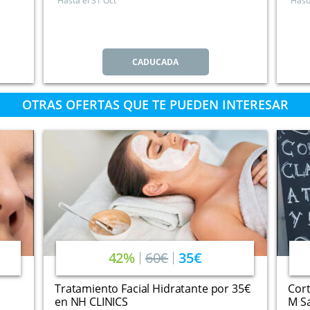
Hasta el
31 Oct
Hast
CADUCADA
OTRAS OFERTAS QUE TE PUEDEN INTERESAR
42%
60€
35€
Tratamiento Facial Hidratante por 35€
Cort
en NH CLINICS
M Sa