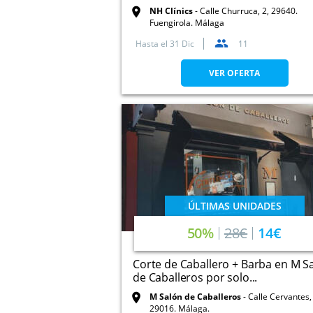
NH Clínics
Calle Churruca, 2, 29640.
Fuengirola. Málaga
Hasta el
31 Dic
11
VER OFERTA
ÚLTIMAS UNIDADES
50%
28€
14€
Corte de Caballero + Barba en M S
de Caballeros por solo...
M Salón de Caballeros
Calle Cervantes, 12,
29016. Málaga.