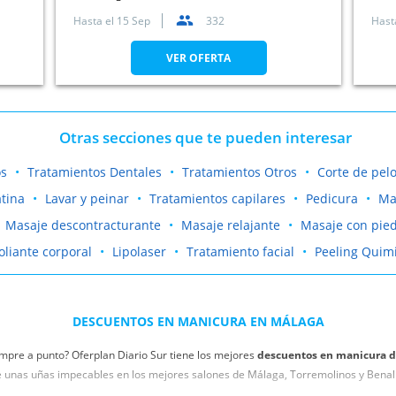
Hasta el
15 Sep
332
Hast
VER OFERTA
Otras secciones que te pueden interesar
os
Tratamientos Dentales
Tratamientos Otros
Corte de pel
tina
Lavar y peinar
Tratamientos capilares
Pedicura
Ma
Masaje descontracturante
Masaje relajante
Masaje con pied
oliante corporal
Lipolaser
Tratamiento facial
Peeling Quim
DESCUENTOS EN MANICURA EN MÁLAGA
empre a punto? Oferplan Diario Sur tiene los mejores
descuentos en manicura d
 unas uñas impecables en los mejores salones de Málaga, Torremolinos y Ben