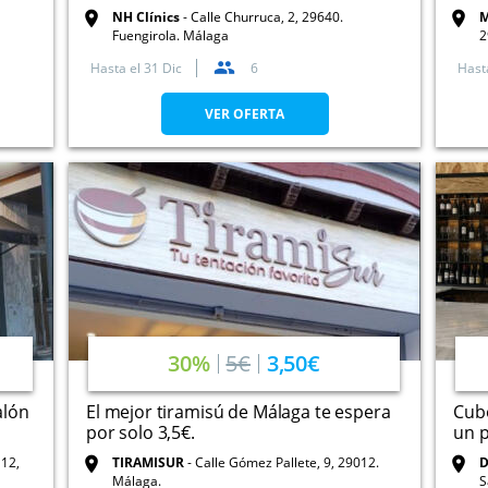
NH Clínics
Calle Churruca, 2, 29640.
M
Fuengirola. Málaga
2
Hasta el
31 Dic
6
Hast
VER OFERTA
30%
5€
3,50€
alón
El mejor tiramisú de Málaga te espera
Cubo
por solo 3,5€.
un p
TIRAMISUR
Calle Gómez Pallete, 9, 29012.
D
Málaga.
S