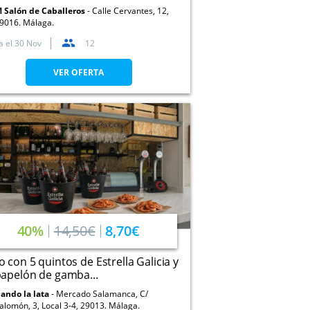
 Salón de Caballeros
Calle Cervantes, 12,
9016. Málaga.
a el
30 Nov
12
VER OFERTA
40%
14,50€
8,70€
 con 5 quintos de Estrella Galicia y
apelón de gamba...
ando la lata
Mercado Salamanca, C/
alomón, 3, Local 3-4, 29013. Málaga.