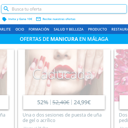
label
mail_outline
Invita y Gana 10€
Recibe nuestras ofertas
ARLITE
OCIO
FORMACIÓN
SALUD Y BELLEZA
PRODUCTO
RESTAUR
OFERTAS DE
MANICURA
EN MÁLAGA
Caducada
52%
52,40€
24,99€
uña
Una o dos sesiones de puesta de uña
Dos 
de gel o acrílico
pedi