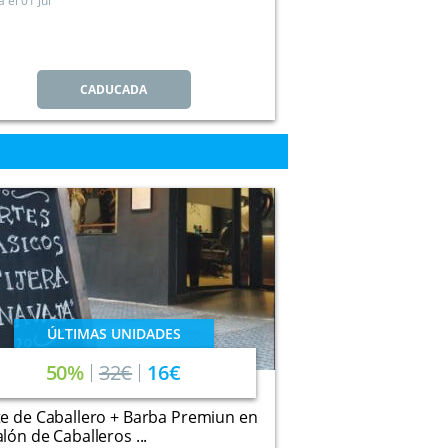
a el
01 Jul
CADUCADA
ÚLTIMAS UNIDADES
50%
32€
16€
e de Caballero + Barba Premiun en
lón de Caballeros ...