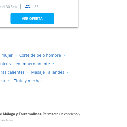
a el
30 Sep
85
VER OFERTA
o mujer
Corte de pelo hombre
nicura semimpermanente
ras calientes
Masaje Tailandés
ico
Tinte y mechas
e Málaga y Torremolinos
. Permítete un capricho y
almádena.