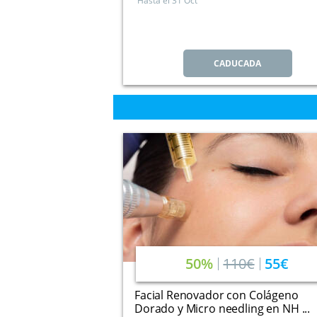
Hasta el
31 Oct
CADUCADA
50%
110€
55€
Facial Renovador con Colágeno
Dorado y Micro needling en NH ...