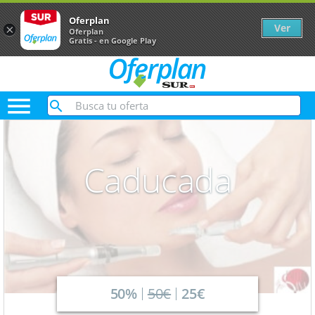
Oferplan
Ver
×
Oferplan
Gratis - en Google Play

Caducada
50%
50€
25€