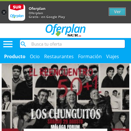
Oferplan
Ver
×
Oferplan
Gratis - en Google Play

Oferplan Diario Sur
Producto
Ocio
Restaurantes
Formación
Viajes