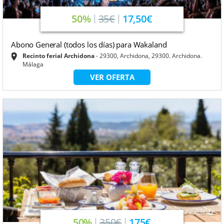
50%
35€
17,50€
Abono General (todos los días) para Wakaland
Recinto ferial Archidona
29300, Archidona, 29300. Archidona.
Málaga
VER OFERTA
50%
350€
175€