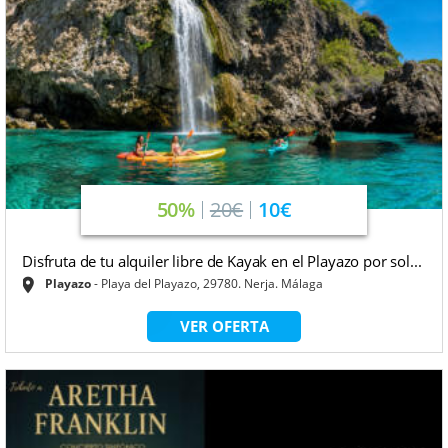
50%
20€
10€
Disfruta de tu alquiler libre de Kayak en el Playazo por sol...
Playazo
Playa del Playazo, 29780. Nerja. Málaga
VER OFERTA