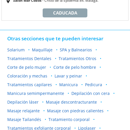
Salón Mar Cobos
Cristo de la Epidemia 84. Málaga.
CADUCADA
Otras secciones que te pueden interesar
Solarium
Maquillaje
SPA y Balnearios
Tratamientos Dentales
Tratamientos Otros
Corte de pelo mujer
Corte de pelo hombre
Coloración y mechas
Lavar y peinar
Tratamientos capilares
Manicura
Pedicura
Manicura semimpermanente
Depilación con cera
Depilación láser
Masaje descontracturante
Masaje relajante
Masaje con piedras calientes
Masaje Tailandés
Tratamiento corporal
Tratamientos exfoliante corporal
Lipolaser