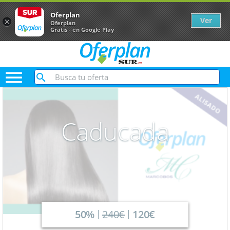
Oferplan
Ver
×
Oferplan
Gratis - en Google Play

Caducada
50%
240€
120€