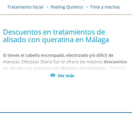
Tratamiento facial
Peeling Quimico
Tinte y mechas
Descuentos en tratamientos de
alisado con queratina en Málaga
Si tienes el cabello encrespado, electrizado y/o difícil de
manejar, Oferplan Diario Sur te ofrece los mejores
descuentos
en alisado con queratina de Málaga y Torremolinos
. Domina
tu pelo y obtén la mejor apariencia gracias a los tratamientos

Ver más
de Málaga, Torremolinos y Benalmádena.
Este método, que proviene de Brasil, es realmente eficaz en
todo tipo de cabellos, aunque las melenas que más lo suelen
demandar son las rizadas y onduladas. Alisa, reconstruye,
desencrespa y da brillo a tu cabello, con el auténtico
tratamiento de queratina. Recomendado por los mejor
profesionales en el sector capilar.
Contactar
Condiciones de uso
Ayuda
Ofertas anteriores
Mapa Web