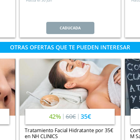
Hasta el
30 Jun
Hast
CADUCADA
OTRAS OFERTAS QUE TE PUEDEN INTERESAR
42%
60€
35€
Tratamiento Facial Hidratante por 35€
Cort
en NH CLINICS
M Sa