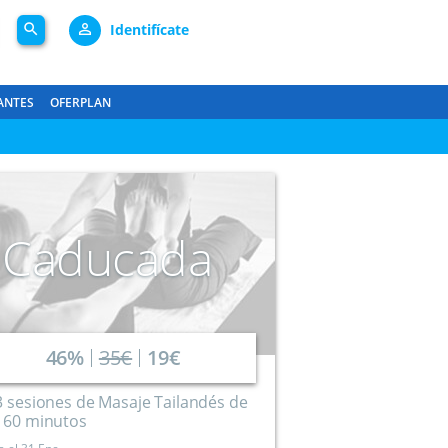
search
person_outline
Identifícate
ANTES
OFERPLAN
Caducada
46%
35€
19€
3 sesiones de Masaje Tailandés de
 60 minutos