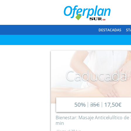
DESTACADAS
ST
Caducada
50%
35€
17,50€
Bienestar: Masaje Anticelulítico de
min