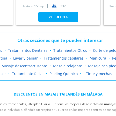
Hasta el
15 Sep
332
Hast
VER OFERTA
Otras secciones que te pueden interesar
os
Tratamientos Dentales
Tratamientos Otros
Corte de pel
tina
Lavar y peinar
Tratamientos capilares
Manicura
Pe
Masaje descontracturante
Masaje relajante
Masaje con pied
aser
Tratamiento facial
Peeling Quimico
Tinte y mechas
DESCUENTOS EN MASAJE TAILANDÉS EN MÁLAGA
ajes tradicionales, Oferplan Diario Sur tiene los mejores descuentos
en masajes
ca e inolvidable, dándole un respiro a tu cuerpo en los mejores centros de masaj