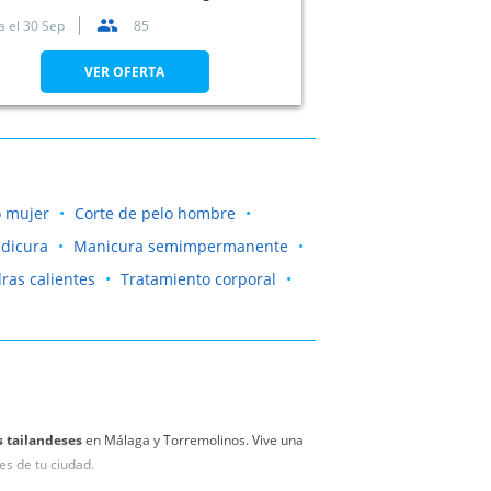
a el
30 Sep
85
VER OFERTA
o mujer
Corte de pelo hombre
dicura
Manicura semimpermanente
ras calientes
Tratamiento corporal
 tailandeses
en Málaga y Torremolinos. Vive una
es de tu ciudad.