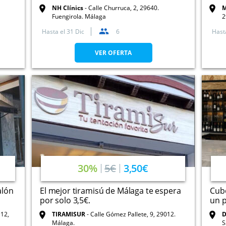
NH Clínics
Calle Churruca, 2, 29640.
M
Fuengirola. Málaga
2
Hasta el
31 Dic
6
Hast
VER OFERTA
30%
5€
3,50€
alón
El mejor tiramisú de Málaga te espera
Cubo
por solo 3,5€.
un p
TIRAMISUR
Calle Gómez Pallete, 9, 29012.
D
Málaga.
S