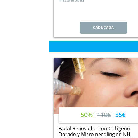
Hasta el
30 Jun
CADUCADA
50%
110€
55€
Facial Renovador con Colágeno
Dorado y Micro needling en NH ...