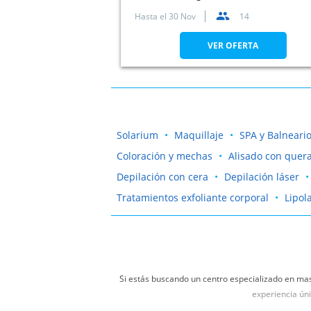
Hasta el
30 Nov
14
VER OFERTA
Solarium
Maquillaje
SPA y Balneari
Coloración y mechas
Alisado con quera
Depilación con cera
Depilación láser
Tratamientos exfoliante corporal
Lipol
Si estás buscando un centro especializado en mas
experiencia úni