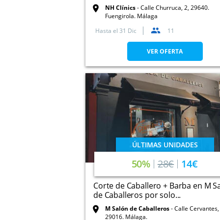
NH Clínics
Calle Churruca, 2, 29640.
Fuengirola. Málaga
Hasta el
31 Dic
11
VER OFERTA
ÚLTIMAS UNIDADES
50%
28€
14€
Corte de Caballero + Barba en M S
de Caballeros por solo...
M Salón de Caballeros
Calle Cervantes, 12,
29016. Málaga.