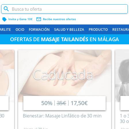
label
mail_outline
Invita y Gana 10€
Recibe nuestras ofertas
ARLITE
OCIO
FORMACIÓN
SALUD Y BELLEZA
PRODUCTO
RESTAUR
OFERTAS DE
MASAJE TAILANDÉS
EN MÁLAGA
Caducada
50%
35€
17,50€
 30
Bienestar: Masaje Linfático de 30 min
1 o 
30 o