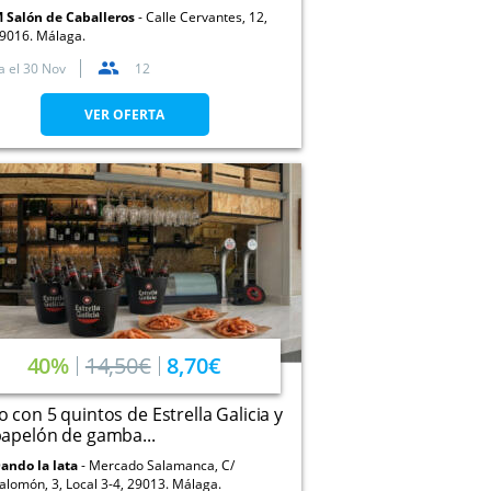
 Salón de Caballeros
Calle Cervantes, 12,
9016. Málaga.
a el
30 Nov
12
VER OFERTA
40%
14,50€
8,70€
 con 5 quintos de Estrella Galicia y
apelón de gamba...
ando la lata
Mercado Salamanca, C/
alomón, 3, Local 3-4, 29013. Málaga.