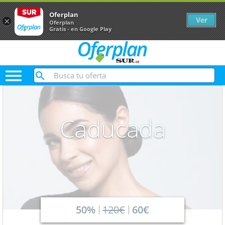
Oferplan
Ver
×
Oferplan
Gratis - en Google Play

Caducada
50%
120€
60€