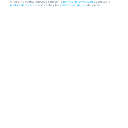
Al crear tu cuenta declaras conocer la
política de privacidad
y aceptas la
política de cookies
de Vocento y las
condiciones de uso
del portal
Deléitate con los platos del Restaurante Terra en un
entorno...
Restaurante Terra
Diseminado polígono 125, 44, 29230. Antequera.
Málaga
Información local
Condiciones
Localización