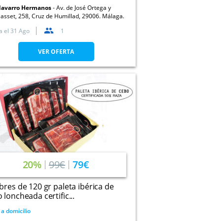
avarro Hermanos
Av. de José Ortega y
asset, 258, Cruz de Humillad, 29006. Málaga.
a el
31 Ago
1
VER OFERTA
20%
99€
79€
bres de 120 gr paleta ibérica de
 loncheada certific...
 a domicilio