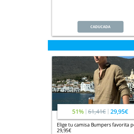
CADUCADA
51%
61,41€
29,95€
Elige tu camisa Bumpers favorita p
29,95€