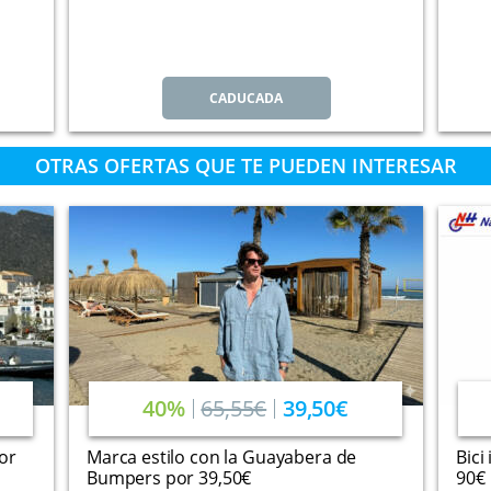
CADUCADA
OTRAS OFERTAS QUE TE PUEDEN INTERESAR
40%
65,55€
39,50€
or
Marca estilo con la Guayabera de
Bici
Bumpers por 39,50€
90€