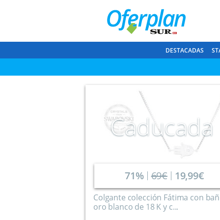
DESTACADAS
ST
Caducada
71%
69€
19,99€
Colgante colección Fátima con ba
oro blanco de 18 K y c...