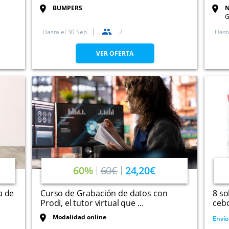
BUMPERS
N
G
Hasta el
30 Sep
2
Hast
VER OFERTA
60%
60€
24,20€
a de
Curso de Grabación de datos con
8 so
Prodi, el tutor virtual que ...
cebo
Modalidad online
Envío