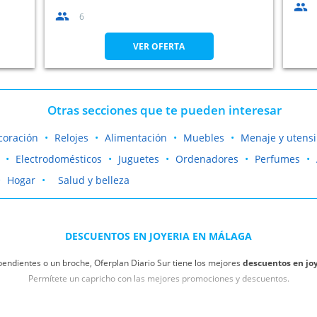
6
VER OFERTA
Otras secciones que te pueden interesar
coración
Relojes
Alimentación
Muebles
Menaje y utensi
Electrodomésticos
Juguetes
Ordenadores
Perfumes
Hogar
Salud y belleza
DESCUENTOS EN JOYERIA EN MÁLAGA
 pendientes o un broche, Oferplan Diario Sur tiene los mejores
descuentos en jo
Permítete un capricho con las mejores promociones y descuentos.
estas alucinantes ofertas. Volverás a sentirte radiante, gracias a la mejor selec