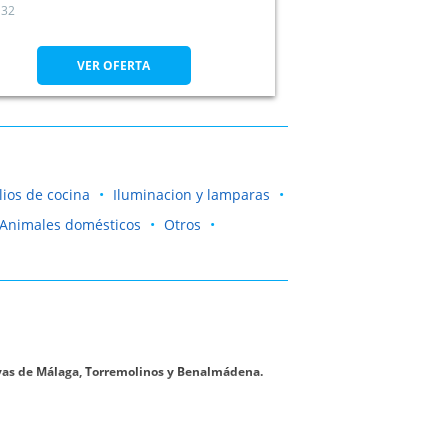
32
VER OFERTA
lios de cocina
Iluminacion y lamparas
Animales domésticos
Otros
yas de Málaga, Torremolinos y Benalmádena.
ción de joyas de Málaga y Torremolinos. Explota esta