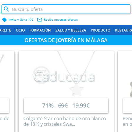
label
mail_outline
Invita y Gana 10€
Recibe nuestras ofertas
ARLITE
OCIO
FORMACIÓN
SALUD Y BELLEZA
PRODUCTO
RESTAUR
OFERTAS DE
JOYERÍA
EN MÁLAGA
Caducada
71%
69€
19,99€
ño de
Colgante Star con baño de oro blanco
Pen
de 18 K y cristales Swa...
en o