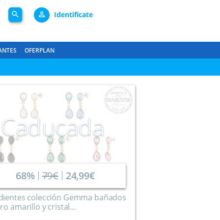
search
person_outline
Identifícate
ANTES
OFERPLAN
Caducada
68%
79€
24,99€
dientes colección Gemma bañados
ro amarillo y cristal...