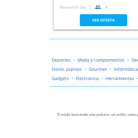
Hasta el
01 Oct
4
VER OFERTA
Deportes
Moda y complementos
De
Flores, plantas
Gourmet
Informática
Gadgets
Electronica
Herramientas
Si estás buscando una pulsera, un anillo, unos
¡Tu aspecto será increíble! No dejes de aprovechar 