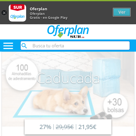
Oferplan
Ver
×
Oferplan
Gratis - en Google Play

Caducada
27%
29,95€
21,95€