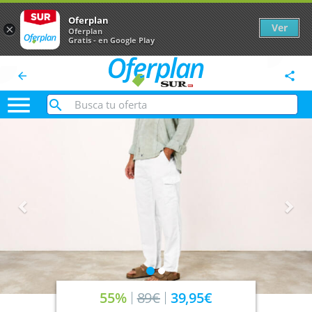
Oferplan
Ver
×
Oferplan
Gratis - en Google Play
arrow_back
share

Anterior
Sig
55%
89€
39,95€