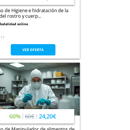
o de Higiene e hidratación de la
 del rostro y cuerp...
odalidad online
17
VER OFERTA
60%
60€
24,20€
so de Manipulador de alimentos de