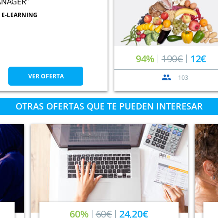
NAGER”
E-LEARNING
94%
190€
12€
VER OFERTA
103
OTRAS OFERTAS QUE TE PUEDEN INTERESAR
60%
60€
24,20€