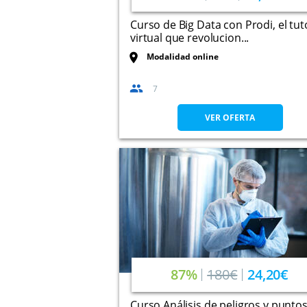
Curso de Big Data con Prodi, el tut
virtual que revolucion...
Modalidad online
7
VER OFERTA
87%
180€
24,20€
Curso Análisis de peligros y punto