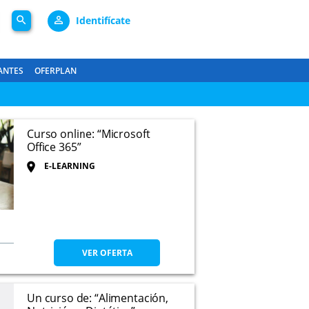
search
person_outline
Identifícate
ANTES
OFERPLAN
Curso online: “Microsoft
Office 365”
E-LEARNING
VER OFERTA
Un curso de: “Alimentación,