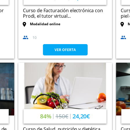
or
Curso de Facturación electrónica con
Curs
Prodi, el tutor virtual...
piel
Modalidad online
M
10
VER OFERTA
84%
150€
24,20€
s de
Curso de Salud, nutrición y dietética
Cur