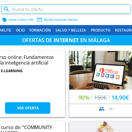
label
mail_outline
Invita y Gana 10€
Recibe nuestras ofertas
ARLITE
OCIO
FORMACIÓN
SALUD Y BELLEZA
PRODUCTO
RESTAUR
OFERTAS DE
INTERNET
EN MÁLAGA
rso online: Fundamentos
la inteligencia artificial
E-LEARNING
90%
150€
14,90€
VER OFERTA
88
 curso de: “COMMUNITY