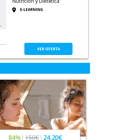
Nutrición y Dietética”
E-LEARNING
VER OFERTA
84%
150€
24,20€