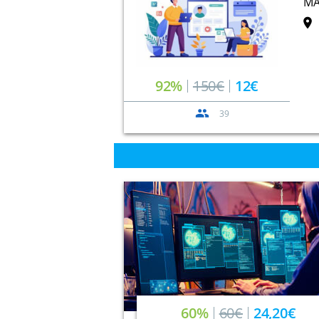
MA
92%
150€
12€
39
60%
60€
24,20€