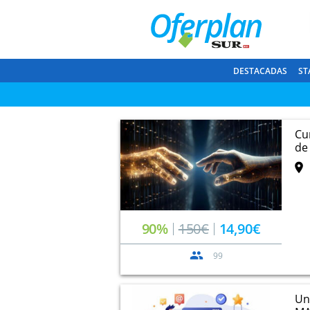
DESTACADAS
ST
Cu
de 
90%
150€
14,90€
99
Un