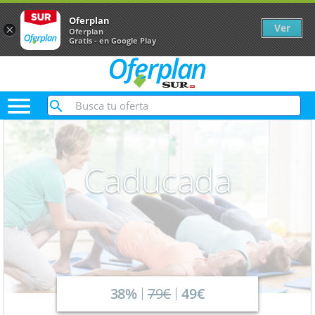
Oferplan
Ver
×
Oferplan
Gratis - en Google Play

Caducada
38%
79€
49€