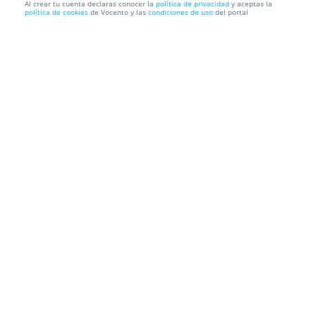
Al crear tu cuenta declaras conocer la
política de privacidad
y aceptas la
política de cookies
de Vocento y las
condiciones de uso
del portal
Entrada para HANS ZIMMER Y ENNIO MORRICONE,
en Auditorio de ...
AUDITORIO DE BENALMÁDENA
Av. Rocío Jurado, 1, 29630.
Benalmádena. Málaga
Información local
Condiciones
Localización