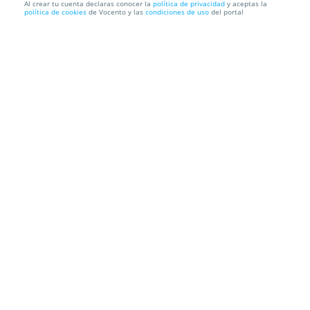
Al crear tu cuenta declaras conocer la
política de privacidad
y aceptas la
política de cookies
de Vocento y las
condiciones de uso
del portal
STUDIO x INTERPLANETARY CRIMINAL el 20 junio
Studio Club
Av. Palma de Mallorca, 36, 29620. Torremolinos.
Málaga
Información local
Condiciones
Localización