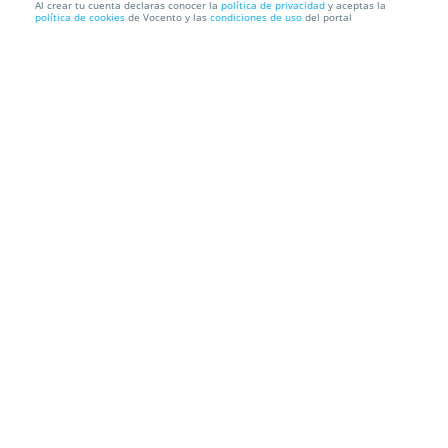
Al crear tu cuenta declaras conocer la
política de privacidad
y aceptas la
política de cookies
de Vocento y las
condiciones de uso
del portal
STUDIO x CHINONEGRO el 13 de junio
Studio Club
Av. Palma de Mallorca, 36, 29620. Torremolinos.
Málaga
Información local
Condiciones
Localización