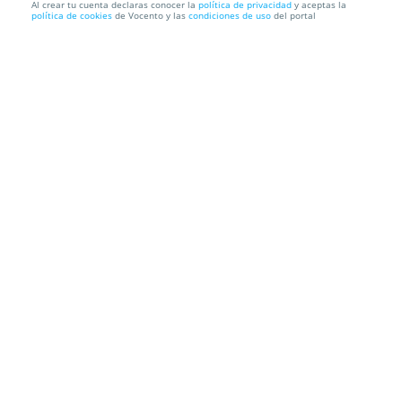
Al crear tu cuenta declaras conocer la
política de privacidad
y aceptas la
política de cookies
de Vocento y las
condiciones de uso
del portal
Entrada + 1 consumición para DJEMBE Ritual
Sunsets en ISLA P...
Complejo la Hípica
Complejo la Hípica, Camino de los Almendrales,
s/n, 29013. Málaga.
Información local
Condiciones
Localización