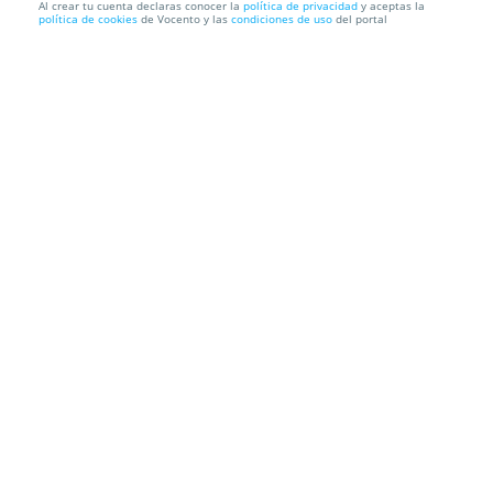
Al crear tu cuenta declaras conocer la
política de privacidad
y aceptas la
política de cookies
de Vocento y las
condiciones de uso
del portal
STUDIO x SHDW / SUPERGLOSS / ORBE 31 julio
Studio Club
Av. Palma de Mallorca, 36, 29620. Torremolinos.
Málaga
Información local
Condiciones
Localización