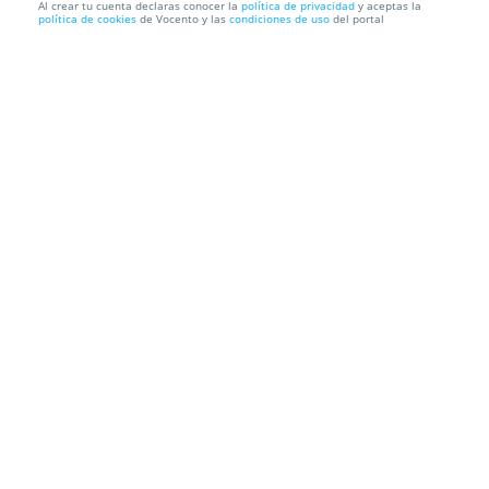
Al crear tu cuenta declaras conocer la
política de privacidad
y aceptas la
política de cookies
de Vocento y las
condiciones de uso
del portal
Entrada para AMA BREAKBEAT FEST en Alameda
Festival el 25 de...
Alameda Festival
Polígono La Amarguilla, 29530. Alameda. Málaga
Información local
Condiciones
Localización