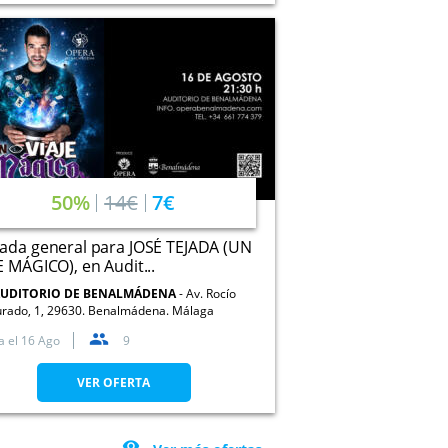
50%
14€
7€
ada general para JOSÉ TEJADA (UN
E MÁGICO), en Audit...
UDITORIO DE BENALMÁDENA
Av. Rocío
urado, 1, 29630. Benalmádena. Málaga
a el
16 Ago
9
VER OFERTA
