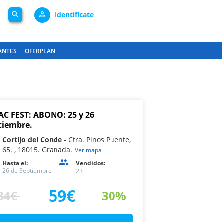
search
person_outline
Identifícate
ANTES
OFERPLAN
C FEST: ABONO: 25 y 26
tiembre.
Cortijo del Conde
Ctra. Pinos Puente,
65. , 18015. Granada.
Ver mapa
Hasta el:
Vendidos:
26 de Septiembre
23
59€
84€
30%