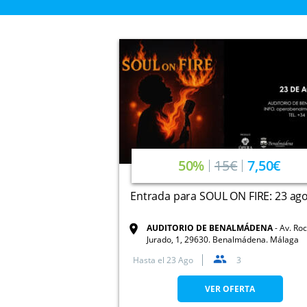
50%
15€
7,50€
Entrada para SOUL ON FIRE: 23 ag
AUDITORIO DE BENALMÁDENA
Av. Roc
Jurado, 1, 29630. Benalmádena. Málaga
Hasta el
23 Ago
3
VER OFERTA