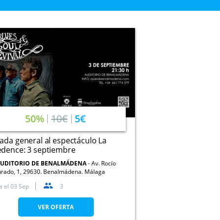
50%
10€
5€
ada general al espectáculo La
edence: 3 septiembre
UDITORIO DE BENALMÁDENA
Av. Rocío
urado, 1, 29630. Benalmádena. Málaga
a el
03 Sep
3
VER OFERTA