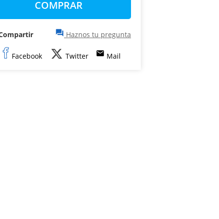
COMPRAR
question_answer
Compartir
Haznos tu pregunta
email
Facebook
Twitter
Mail