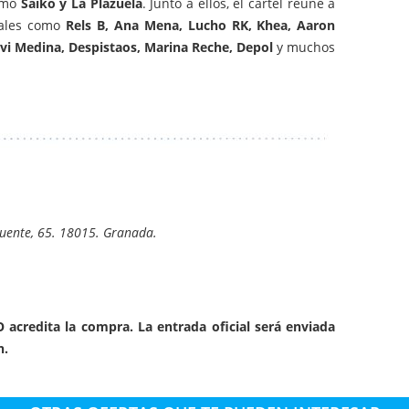
como
Saiko y La Plazuela
. Junto a ellos, el cartel reúne a
onales como
Rels B, Ana Mena, Lucho RK, Khea, Aaron
 Javi Medina, Despistaos, Marina Reche, Depol
y muchos
Puente, 65. 18015. Granada.
credita la compra. La entrada oficial será enviada
n.