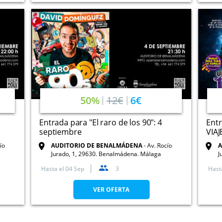
50%
12€
6€
Entrada para "El raro de los 90": 4
Entr
septiembre
VIAJ
ío
AUDITORIO DE BENALMÁDENA
Av. Rocío
A
Jurado, 1, 29630. Benalmádena. Málaga
J
Hasta el
04 Sep
3
Hast
VER OFERTA