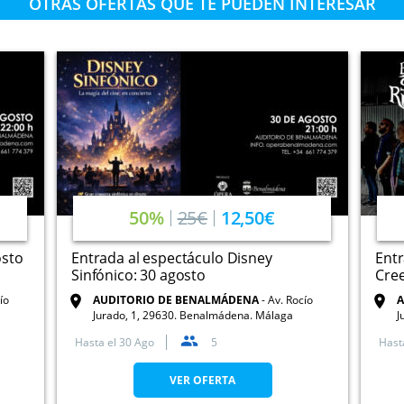
OTRAS OFERTAS QUE TE PUEDEN INTERESAR
50%
25€
12,50€
osto
Entrada al espectáculo Disney
Entr
Sinfónico: 30 agosto
Cre
ío
AUDITORIO DE BENALMÁDENA
Av. Rocío
A
Jurado, 1, 29630. Benalmádena. Málaga
J
Hasta el
30 Ago
5
Hast
VER OFERTA