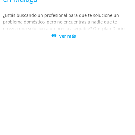
¿Estás buscando un profesional para que te solucione un
problema doméstico, pero no encuentras a nadie que te
ofrezca una solución a un precio asequible? Oferplan Diario
Sur te trae los
mejores descuentos en servicios profesionales

Ver más
en Málaga y Torremolinos.
No vuelvas a agobiarte cuando tengas una avería con las
cañerías de tu casa o tu local. Encuentra la mejor oferta de
fontaneros en Málaga, Torremolinos y Benalmádena, y no
pagues un pastizal por la reparación. Utiliza los descuentos
para servicios de fontanería.
Además, con las ofertas y descuentos de Oferplan Diario Sur,
podrás beneficiarte del servicio de revisión de calderas y
sistemas de climatización a unos precios increíbles. Mantén en
las mejores condiciones los sistemas de tu casa y no dejes que
el invierno te pille desprevenido. Ahora es más fácil que nunca
con el catálogo de ofertas de Oferplan Diario Sur.
Los mejores trabajadores de cada sector están en Málaga y