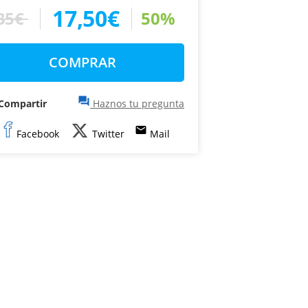
17,50€
35€
50%
COMPRAR
question_answer
Compartir
Haznos tu pregunta
email
Facebook
Twitter
Mail