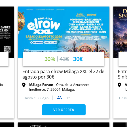
30%
43€
30€
Entrada para elrow Málaga XXL el 22 de
Entr
agosto por 30€
Sinf
ío
Málaga Forum
Ctra. de la Azucarera
A
Intelhorce, 7, 29004. Málaga.
J
Hasta el
22 Ago
15
Hast
VER OFERTA