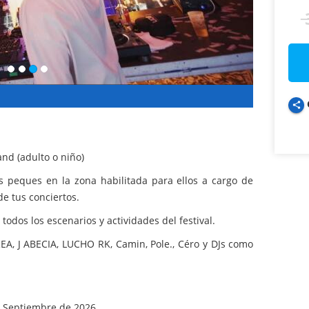
share
nd (adulto o niño)
os peques en la zona habilitada para ellos a cargo de
de tus conciertos.
todos los escenarios y actividades del festival.
EA, J ABECIA, LUCHO RK, Camin, Pole., Céro y DJs como
de Septiembre de 2026.