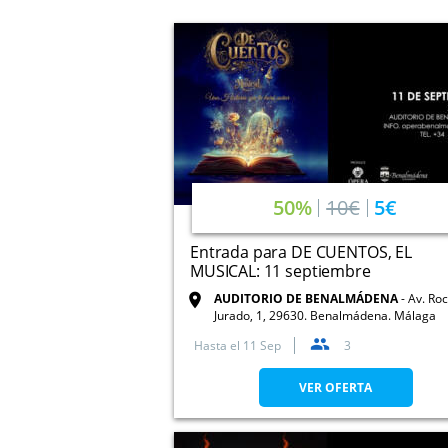
50%
10€
5€
Entrada para DE CUENTOS, EL
MUSICAL: 11 septiembre
AUDITORIO DE BENALMÁDENA
Av. Roc
Jurado, 1, 29630. Benalmádena. Málaga
Hasta el
11 Sep
3
VER OFERTA