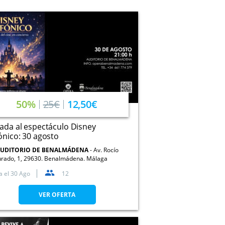
50%
25€
12,50€
ada al espectáculo Disney
ónico: 30 agosto
UDITORIO DE BENALMÁDENA
Av. Rocío
urado, 1, 29630. Benalmádena. Málaga
a el
30 Ago
12
VER OFERTA