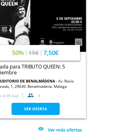
50%
15€
7,50€
rada para TRIBUTO QUEEN: 5
tiembre
UDITORIO DE BENALMÁDENA
Av. Rocío
urado, 1, 29630. Benalmádena. Málaga
a el
05 Sep
6
VER OFERTA

Ver más ofertas