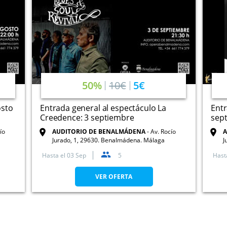
50%
10€
5€
osto
Entrada general al espectáculo La
Ent
Creedence: 3 septiembre
sep
ío
AUDITORIO DE BENALMÁDENA
Av. Rocío
A
Jurado, 1, 29630. Benalmádena. Málaga
J
Hasta el
03 Sep
5
Hast
VER OFERTA