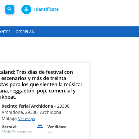
search
person_outline
Identifícate
ANTES
OFERPLAN
aland: Tres días de festival con
s escenarios y más de treinta
stas para los que sienten la música:
ana, reggaetón, pop, comercial y
akbeat.
Recinto ferial Archidona
29300,
Archidona, 29300. Archidona.
Málaga
Ver mapa
Hasta el:
Vendidos:
05 de Septiembre
72