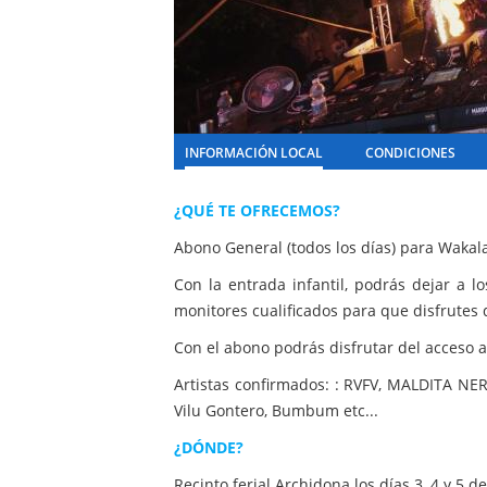
INFORMACIÓN LOCAL
CONDICIONES
¿QUÉ TE OFRECEMOS?
Abono General (todos los días) para Wakala
Con la entrada infantil, podrás dejar a l
monitores cualificados para que disfrutes 
Con el abono podrás disfrutar del acceso a 
Artistas confirmados: : RVFV, MALDITA NER
Vilu Gontero, Bumbum etc...
¿DÓNDE?
Recinto ferial Archidona los días 3, 4 y 5 