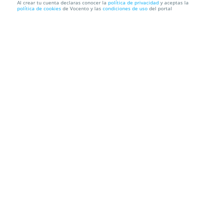
Al crear tu cuenta declaras conocer la
política de privacidad
y aceptas la
política de cookies
de Vocento y las
condiciones de uso
del portal
STUDIO x DENNIS FERRER / ANASTAZJA / BAMBI-S
11 julio
Studio Club
Av. Palma de Mallorca, 36, 29620. Torremolinos.
Málaga
Información local
Condiciones
Localización