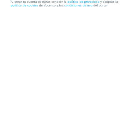
Al crear tu cuenta declaras conocer la
política de privacidad
y aceptas la
política de cookies
de Vocento y las
condiciones de uso
del portal
Menú para 2 en Tasca láska y 2 Entradas a Mentes
Peligrosas ...
Tasca láska
Calle Fernando Camino, 15, 29016. Málaga.
Hasta el
31 de Agosto
10
Información local
Condiciones
Localización