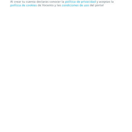
Al crear tu cuenta declaras conocer la
política de privacidad
y aceptas la
política de cookies
de Vocento y las
condiciones de uso
del portal
Disfruta de un exquisito menú para dos en
Restaurante El Bol...
Restaurante El Boliche
P.º Marítimo Virgen del Carmen, 208,
29730. Rincón De La Victoria. Málaga
Hasta el
31 de Agosto
25
Información local
Condiciones
Localización