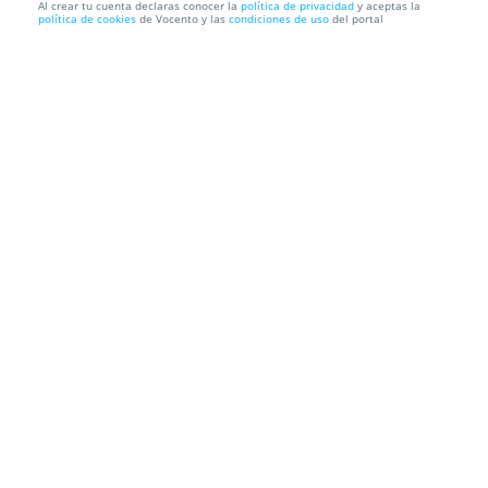
Al crear tu cuenta declaras conocer la
política de privacidad
y aceptas la
política de cookies
de Vocento y las
condiciones de uso
del portal
El mejor Menú Degustación para 2 en Ambrosia,
por solo 39€
Ambrosia
Calle Carmen Montes, 8, 29620. Torremolinos. Málaga
Información local
Condiciones
Localización