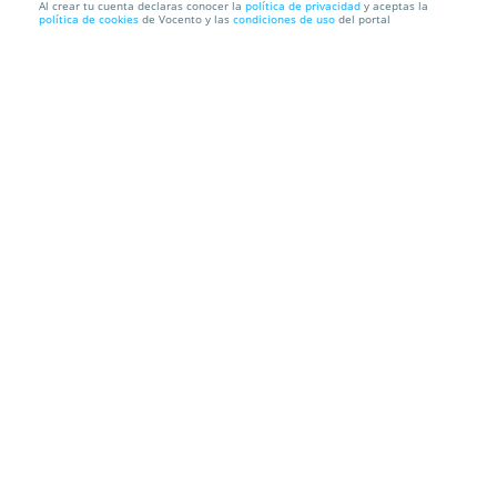
Al crear tu cuenta declaras conocer la
política de privacidad
y aceptas la
política de cookies
de Vocento y las
condiciones de uso
del portal
Menú para dos en Pepe Leches y SUR te invita a
Bella Festiva...
Pepe leches
Av. del Arroyo de los Ángeles, 5, 29009. Málaga.
Información local
Condiciones
Localización