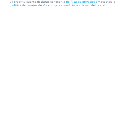
Al crear tu cuenta declaras conocer la
política de privacidad
y aceptas la
política de cookies
de Vocento y las
condiciones de uso
del portal
Entrada para UB40 en Marbella Arena el 16 de julio
MARBELLA ARENA
Avda. Pilar Calvo, 28, 29660. Marbella. Málaga
Información local
Condiciones
Localización