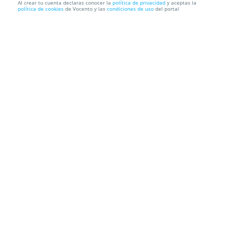
Al crear tu cuenta declaras conocer la
política de privacidad
y aceptas la
política de cookies
de Vocento y las
condiciones de uso
del portal
STUDIO x CLEMENTE / G.ZAMORA / M.E.M.O. /
PAUZA / SPARROW & ...
Studio Club
Studio Club – Av. Palma de Mallorca, 36, 29620, To,
29620. Torremolinos. Málaga
Información local
Condiciones
Localización