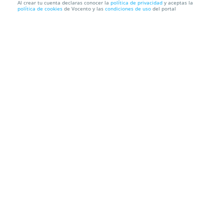
Al crear tu cuenta declaras conocer la
política de privacidad
y aceptas la
política de cookies
de Vocento y las
condiciones de uso
del portal
Entrada Full Access para Metrica Open Air por
19,50€
Málaga Forum
Ctra. de la Azucarera Intelhorce, 7, 29004. Málaga.
Información local
Condiciones
Localización