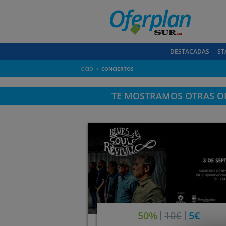
DESTACADAS
ST
OCIO
CONCIERTOS
TE MOSTRAMOS OTRAS OF
50%
10€
5€