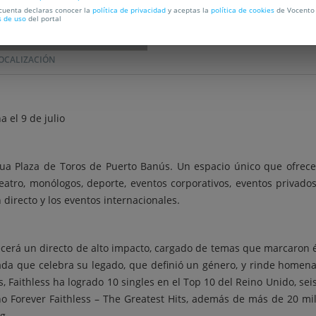
 cuenta declaras conocer la
política de privacidad
y aceptas la
política de cookies
de Vocento 
s de uso
del portal
OCALIZACIÓN
 el 9 de julio
gua Plaza de Toros de Puerto Banús. Un espacio único que ofrece
teatro, monólogos, deporte, eventos corporativos, eventos privad
directo y los eventos internacionales.
ecerá un directo de alto impacto, cargado de temas que marcaron ép
da que celebra su legado, que definió un género, y rinde homenaje
s, Faithless ha logrado 10 singles en el Top 10 del Reino Unido, se
tino Forever Faithless – The Greatest Hits, además de más de 20 m
g..