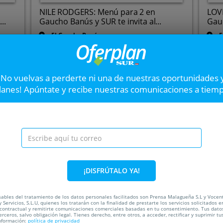
NILE RODGERS: Menú para 2 en
LOV
..
Gaucho Banús y SUR te invita al...
Gauc
El Gaucho Banús
E
Hasta el
26 Ago
7
Hast
Calle Albinoni. Marbella.
Málaga
¡No vuelvas a perderte ni una de nuestras oportunidades 
VER OFERTA
lanes! Apúntate y recibe nuestras comunicaciones a tiem
Entrada para Faithle
de julio
Marbella Arena, el gran escen
¡DISFRÚTALO YA!
ada
51%
ables del tratamiento de los datos personales facilitados son Prensa Malagueña S.L y Vocen
 Servicios, S.L.U, quienes los tratarán con la finalidad de prestarte los servicios solicitados e
 contractual y remitirte comunicaciones comerciales basadas en tu consentimiento. Tus dato
C
erceros, salvo obligación legal. Tienes derecho, entre otros, a acceder, rectificar y suprimir tu
nformación:
política de privacidad