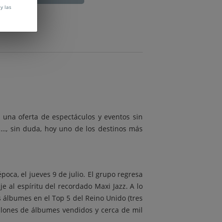
y las
 una oferta de espectáculos y eventos sin
os…, sin duda, hoy uno de los destinos más
oca, el jueves 9 de julio. El grupo regresa
 al espíritu del recordado Maxi Jazz. A lo
is álbumes en el Top 5 del Reino Unido (tres
illones de álbumes vendidos y cerca de mil