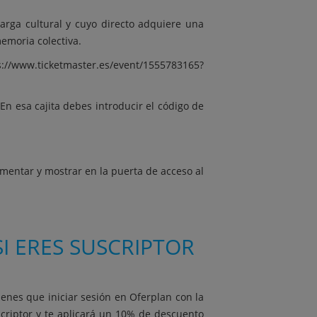
carga cultural y cuyo directo adquiere una
emoria colectiva.
s://www.ticketmaster.es/event/1555783165?
n esa cajita debes introducir el código de
entar y mostrar en la puerta de acceso al
I ERES SUSCRIPTOR
ienes que iniciar sesión en Oferplan con la
scriptor y te aplicará un 10% de descuento