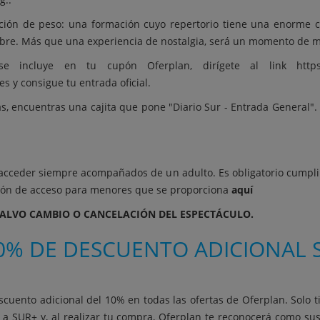
tación de peso: una formación cuyo repertorio tiene una enorme 
libre. Más que una experiencia de nostalgia, será un momento de m
se incluye en tu cupón Oferplan, dirígete al link
http
es
y consigue tu entrada oficial.
 encuentras una cajita que pone "Diario Sur - Entrada General". E
acceder siempre acompañados de un adulto. Es obligatorio cumplim
zación de acceso para menores que se proporciona
aquí
SALVO CAMBIO O CANCELACIÓN DEL ESPECTÁCULO.
0% DE DESCUENTO ADICIONAL S
scuento adicional del 10% en todas las ofertas de Oferplan. Solo t
 a SUR+ y, al realizar tu compra, Oferplan te reconocerá como su