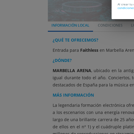
Al crear tu
condicione
INFORMACIÓN LOCAL
CONDICIONES
L
¿QUÉ TE OFRECEMOS?
Entrada para
Faithless
en Marbella Arena
¿DÓNDE?
MARBELLA ARENA
, ubicado en la anti
igual durante todo el año. Conciertos, 
destacados de España para la música en 
MÁS INFORMACIÓN
La legendaria formación electrónica ofr
a los escenarios con una energía renova
largo de una brillante carrera de 25 año
de ellos en el nº 1) y el cuádruple pla
millones de reproducciones en streamin