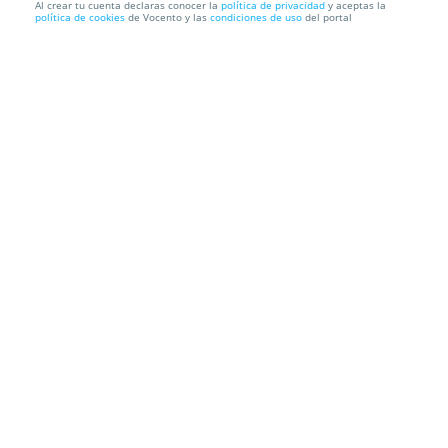
Al crear tu cuenta declaras conocer la
política de privacidad
y aceptas la
política de cookies
de Vocento y las
condiciones de uso
del portal
Tu entrada para Bioparc Fuengirola al mejor precio
BIOPARC
Calle Camilo José Cela, 6, 29640. Málaga.
Información local
Condiciones
Localización