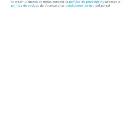
Al crear tu cuenta declaras conocer la
política de privacidad
y aceptas la
política de cookies
de Vocento y las
condiciones de uso
del portal
Disfruta del campamento WOB por 556€ ¡ÚLTIMAS
25 PLAZAS!
Campus WOB: Colegio SEK
Av. Juan Sebastián Elcano, 185, 29017.
Málaga.
Información local
Condiciones
Localización