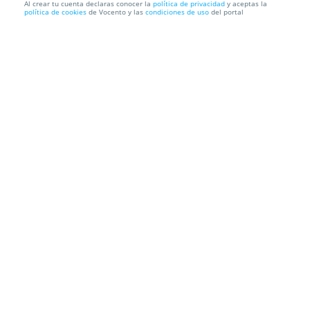
Al crear tu cuenta declaras conocer la
política de privacidad
y aceptas la
política de cookies
de Vocento y las
condiciones de uso
del portal
MALÚ: Menú para 2 en Gaucho Banús y SUR te
invita al concier...
El Gaucho Banús
Calle Albinoni. Marbella. Málaga
22
34
33
9
Información local
Condiciones
Localización