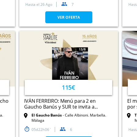
Hasta el
26 Ago
7
Hast
VER OFERTA
115€
ucho
IVÁN FERREIRO: Menú para 2 en
El m
Gaucho Banús y SUR te invita a...
por 
a.
El Gaucho Banús
Calle Albinoni. Marbella.
T
Málaga
M
05
22
06
6
Hast