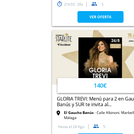
21
55
19
5
VER OFERTA
140€
GLORIA TREVI: Menú para 2 en Ga
Banús y SUR te invita al...
El Gaucho Banús
Calle Albinoni. Marbell
Málaga
Hasta el
24 Ago
5