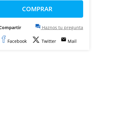
COMPRAR
question_answer
Compartir
Haznos tu pregunta
email
Facebook
Twitter
Mail