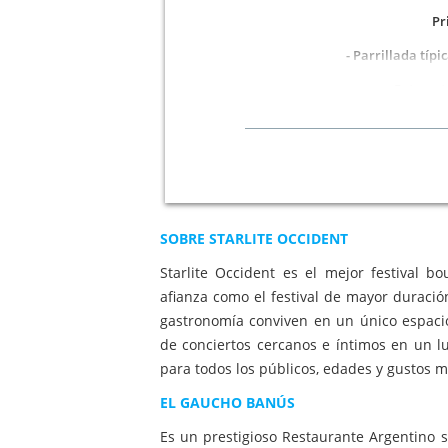
Pr
- Parrillada típi
- Entrecot
- La
- Brownie
SOBRE STARLITE OCCIDENT
1 bebida incluida a elegir entre vino Rioja 
Starlite Occident es el mejor festival 
de grifo, 
afianza como el festival de mayor duració
gastronomía conviven en un único espacio
de conciertos cercanos e íntimos en un 
para todos los públicos, edades y gustos m
EL GAUCHO BANÚS
Es un prestigioso Restaurante Argentino 