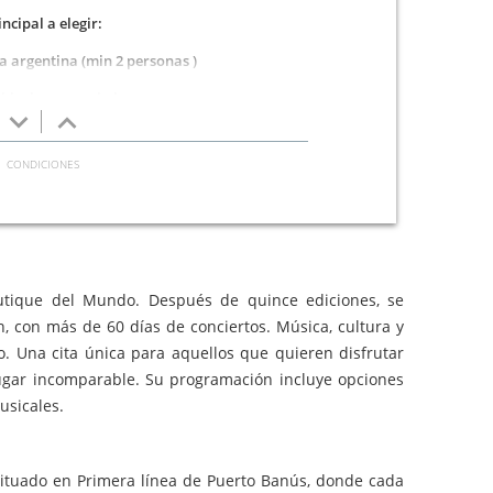
incipal a elegir:
ca argentina (min 2 personas )
 black angus a la brasa
keyboard_arrow_down
keyboard_arrow_up
saña de espinacas
Postre:
 con helado de vainilla
Bebida
crianza, ribera del Duero crianza, Rueda Verdejo, cerveza
boutique del Mundo. Después de quince ediciones, se
Mahou, agua o refresco.
n, con más de 60 días de conciertos. Música, cultura y
. Una cita única para aquellos que quieren disfrutar
lugar incomparable. Su programación incluye opciones
usicales.
situado en Primera línea de Puerto Banús, donde cada