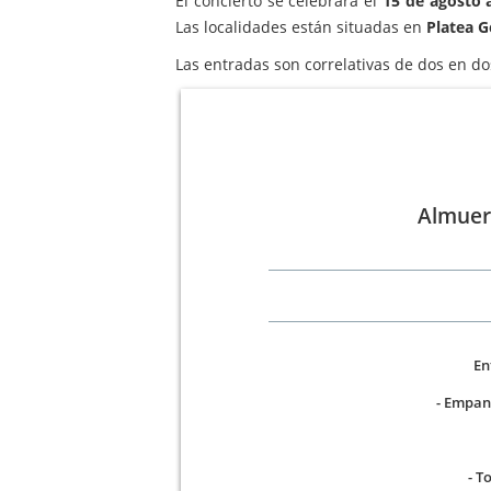
El concierto se celebrará el
15 de agosto a
Las localidades están situadas en
Platea G
Las entradas son correlativas de dos en dos
Almuer
En
- Empan
- T