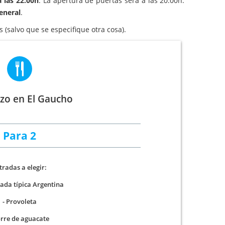
 las 22:00h
. La apertura de puertas será a las 20:00h.
eneral
.
 (salvo que se especifique otra cosa).
zo en El Gaucho
Para 2
tradas a elegir:
ada típica Argentina
- Provoleta
orre de aguacate