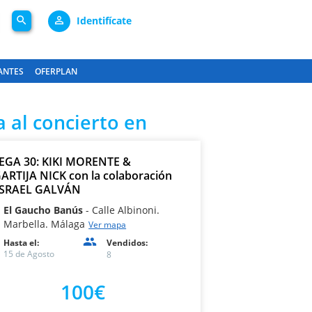
search
person_outline
Identifícate
ANTES
OFERPLAN
 al concierto en
GA 30: KIKI MORENTE &
ARTIJA NICK con la colaboración
ISRAEL GALVÁN
El Gaucho Banús
Calle Albinoni.
Marbella. Málaga
Ver mapa
Hasta el:
Vendidos:
15 de Agosto
8
100€