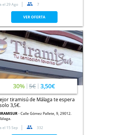
a el
29 Ago
7
VER OFERTA
30%
5€
3,50€
ejor tiramisú de Málaga te espera
solo 3,5€.
IRAMISUR
Calle Gómez Pallete, 9, 29012.
álaga.
a el
15 Sep
332