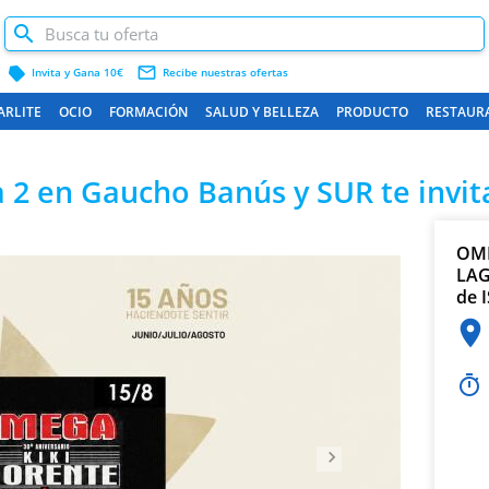
label
mail_outline
Invita y Gana 10€
Recibe nuestras ofertas
ARLITE
OCIO
FORMACIÓN
SALUD Y BELLEZA
PRODUCTO
RESTAUR
2 en Gaucho Banús y SUR te invita
OME
Siguiente
LAG
de 