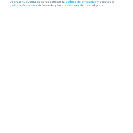
Al crear tu cuenta declaras conocer la
política de privacidad
y aceptas la
política de cookies
de Vocento y las
condiciones de uso
del portal
JEAN MICHEL JARRE: Almuerzo para 2 en Gaucho
Banús y SUR te ...
El Gaucho Banús
Calle Albinoni. Marbella. Málaga
Información local
Condiciones
Localización