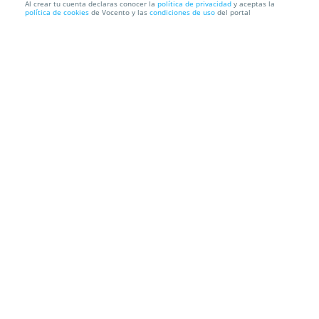
Al crear tu cuenta declaras conocer la
política de privacidad
y aceptas la
política de cookies
de Vocento y las
condiciones de uso
del portal
Rick Astley: Almuerzo para 2 en Gaucho Banús y
SUR te invita...
El Gaucho Banús
Calle Albinoni. Marbella. Málaga
Información local
Condiciones
Localización