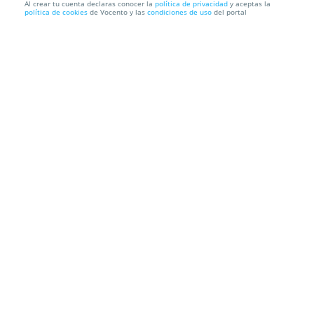
Al crear tu cuenta declaras conocer la
política de privacidad
y aceptas la
política de cookies
de Vocento y las
condiciones de uso
del portal
ARA MALIKIAN: Almuerzo para 2 en Gaucho Banús
y SUR te invit...
El Gaucho Banús
Calle Albinoni. Marbella. Málaga
Información local
Condiciones
Localización