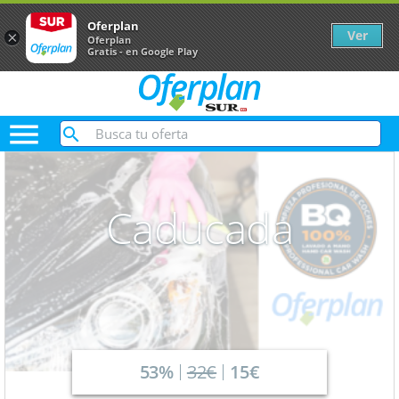
Oferplan
Ver
×
Oferplan
Gratis - en Google Play

Caducada
53%
32€
15€