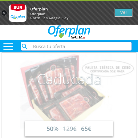
Oferplan
Ver
×
Oferplan
Gratis - en Google Play

Caducada
50%
129€
65€