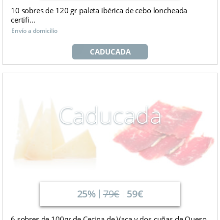
10 sobres de 120 gr paleta ibérica de cebo loncheada
certifi...
Envío a domicilio
CADUCADA
Caducada
25%
79€
59€
6 sobres de 100gr de Cecina de Vaca y dos cuñas de Queso