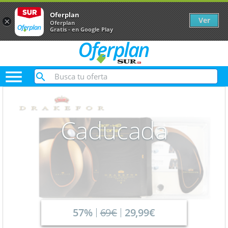
Oferplan
Ver
×
Oferplan
Gratis - en Google Play

Caducada
57%
69€
29,99€