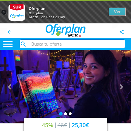
Oferplan
Ver
×
Oferplan
Gratis - en Google Play
arrow_back
share

Anterior
Sig
45%
46€
25,30€