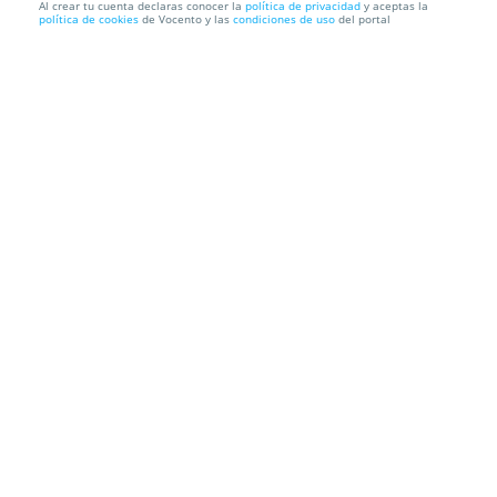
Al crear tu cuenta declaras conocer la
política de privacidad
y aceptas la
política de cookies
de Vocento y las
condiciones de uso
del portal
ERREWAY: 2 suscripciones a SUR+ y te invitamos al
concierto ...
SUR+
Calle Albinoni. Marbella. Málaga
Información local
Condiciones
Localización