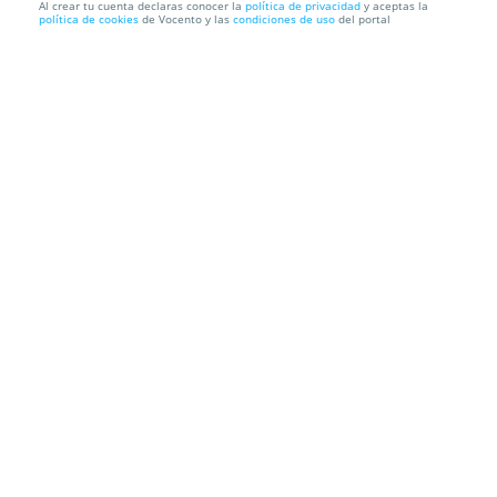
Al crear tu cuenta declaras conocer la
política de privacidad
y aceptas la
política de cookies
de Vocento y las
condiciones de uso
del portal
Sevilla: 1 a 3 noches en habitación doble + parking +
café o...
HOTEL APARTAMENTO SIMÓN VERDE
Ciaurriz, 144, 41927.
Mairena del Aljarafe. España
Información local
Condiciones
Localización