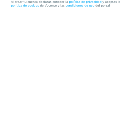
Al crear tu cuenta declaras conocer la
política de privacidad
y aceptas la
política de cookies
de Vocento y las
condiciones de uso
del portal
Sesión de terapia Wellness de Hidrógeno-Oxígeno
OxygenSpa
Avda. del Mediterráneo, 8. San Pedro, 29670. Marbella.
Málaga
Información local
Condiciones
Localización