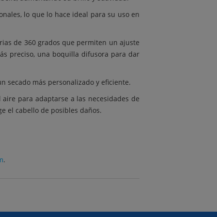
onales, lo que lo hace ideal para su uso en
orias de 360 grados que permiten un ajuste
ás preciso, una boquilla difusora para dar
 un secado más personalizado y eficiente.
l aire para adaptarse a las necesidades de
e el cabello de posibles daños.
m
.
TERIORES
MAPA WEB