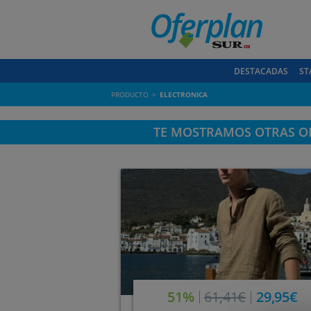
DESTACADAS
ST
PRODUCTO
ELECTRONICA
TE MOSTRAMOS OTRAS OF
51%
61,41€
29,95€