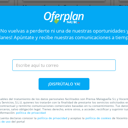
or
Marca estilo con la Guayabera de
Bici
Bumpers por 39,50€
90€
BUMPERS
N
¡No vuelvas a perderte ni una de nuestras oportunidades 
Hasta el
30 Sep
2
Hast
lanes! Apúntate y recibe nuestras comunicaciones a tiem
VER OFERTA
Secador de pelo prof
Siguiente
de nueva generación
¡DISFRÚTALO YA!
Su diseño innovador y sus ca
en una opción ideal para prof
ables del tratamiento de los datos personales facilitados son Prensa Malagueña S.L y Vocen
ada
 Servicios, S.L.U, quienes los tratarán con la finalidad de prestarte los servicios solicitados e
 contractual y remitirte comunicaciones comerciales basadas en tu consentimiento. Tus dato
53%
erceros, salvo obligación legal. Tienes derecho, entre otros, a acceder, rectificar y suprimir tu
nformación:
política de privacidad
 cuenta declaras conocer la
política de privacidad
y aceptas la
política de cookies
de Vocento 
s de uso
del portal