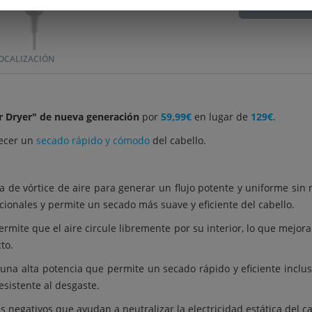
C
OCALIZACIÓN
r Dryer" de nueva generación
por
59,99€
en lugar de
129€
.
recer un
secado rápido y cómodo
del cabello.
ía de vórtice de aire para generar un flujo potente y uniforme sin 
cionales y permite un secado más suave y eficiente del cabello.
mite que el aire circule libremente por su interior, lo que mejora
to.
una alta potencia que permite un secado rápido y eficiente inclu
esistente al desgaste.
s negativos que ayudan a neutralizar la electricidad estática del c