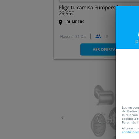
Elige tu camisa Bumpers favorita p
29,95€
BUMPERS
Hasta el
31 Dic
3
p
VER OFERTA
Anterior
Los respons
Caduc
de Medios y
la relación
cedidos a t
Para más i
Al crear tu
condicione