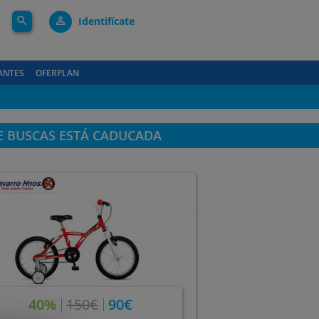
search
person_outline
Identifícate
ANTES
OFERPLAN
E BUSCAS ESTÁ CADUCADA
40%
150€
90€