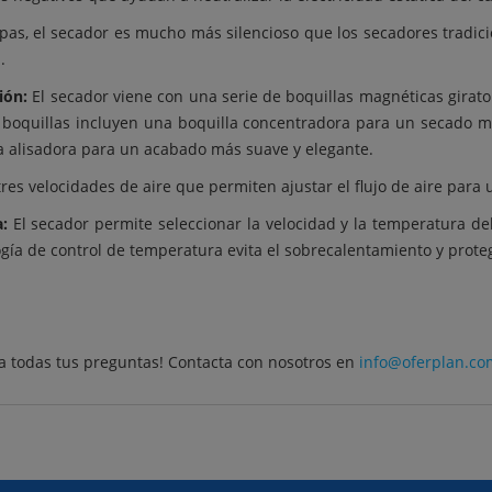
pas, el secador es mucho más silencioso que los secadores tradici
.
ión:
El secador viene con una serie de boquillas magnéticas girat
s boquillas incluyen una boquilla concentradora para un secado m
la alisadora para un acabado más suave y elegante.
res velocidades de aire que permiten ajustar el flujo de aire para
:
El secador permite seleccionar la velocidad y la temperatura de
gía de control de temperatura evita el sobrecalentamiento y proteg
a todas tus preguntas! Contacta con nosotros en
info@oferplan.co
CONTACTAR
CONDICIONES DE USO
AYUDA
OFERTAS AN