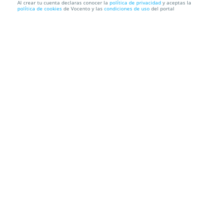
Al crear tu cuenta declaras conocer la
política de privacidad
y aceptas la
política de cookies
de Vocento y las
condiciones de uso
del portal
Mes del Vino: Bodega Doña Felisa
Bodegas Doña Felisa
Cordel del Puerto al Quejigal, s/n, , 29400.
Ronda. Málaga
Información local
Condiciones
Localización