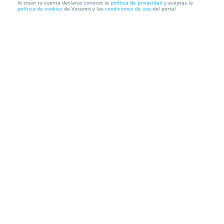
Al crear tu cuenta declaras conocer la
política de privacidad
y aceptas la
política de cookies
de Vocento y las
condiciones de uso
del portal
Menú para 2 en La Burguesita y SUR te invita a 2
abonos para...
Burguesita
P.º Cerrado de Calderón, 14, Málaga-Este, Málaga,
29018. Málaga.
Información local
Condiciones
Localización