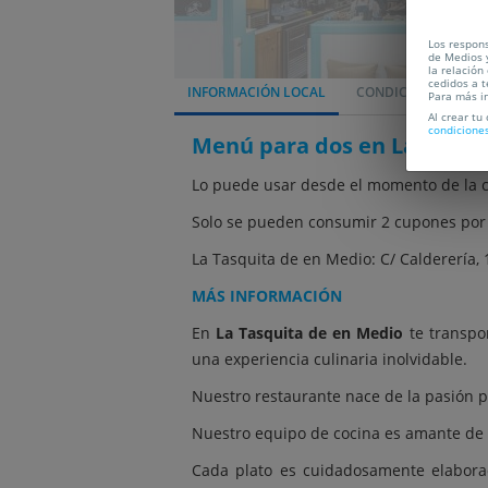
Los respons
de Medios y
la relación
cedidos a t
INFORMACIÓN LOCAL
CONDICIONES
L
Para más i
Al crear tu
condicione
Menú para dos en La Tasqui
Lo puede usar desde el momento de la
Solo se pueden consumir 2 cupones por
La Tasquita de en Medio: C/ Calderería,
MÁS INFORMACIÓN
En
La Tasquita de en Medio
te transpo
una experiencia culinaria inolvidable.
Nuestro restaurante nace de la pasión p
Nuestro equipo de cocina es amante de 
Cada plato es cuidadosamente elaborad