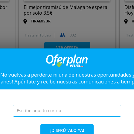
abor
El mejor tiramisú de Málaga te espera
Disf
por solo 3,5€.
Hoy
TIRAMISUR
H
Hasta el
15 Sep
332
Hast
Calle Gómez Pallete, 9, 29012.
Málaga.
VER OFERTA
Menú para dos en La
¡No vuelvas a perderte ni una de nuestras oportunidades 
Siguiente
35€
lanes! Apúntate y recibe nuestras comunicaciones a tiem
Degusta lo mejor de la gast
Málaga
ada
41%
¡DISFRÚTALO YA!