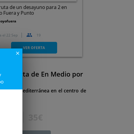
ruta de un desayuno para 2 en
o Fuera y Punto
oyofuera
a el
22 Sep
19
Avenida de Málaga, 133,
29720. Málaga.
VER OFERTA
close
 Tasquita de En Medio por
y
po
ronomía mediterránea en el centro de
59€
35€