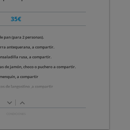
35€
de pan (para 2 personas).
rra antequerana, a compartir.
nsaladilla rusa, a compartir.
as de jamón, choco o puchero a compartir.
menquín, a compartir
tos de langostino ,a compartir
2 Postres a elegir.
keyboard_arrow_down
keyboard_arrow_up
refresco, agua, cerveza o vino.