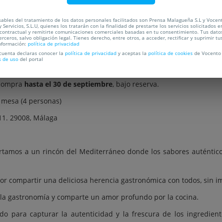
C
ables del tratamiento de los datos personales facilitados son Prensa Malagueña S.L y Vocen
 Servicios, S.L.U, quienes los tratarán con la finalidad de prestarte los servicios solicitados e
 contractual y remitirte comunicaciones comerciales basadas en tu consentimiento. Tus dato
erceros, salvo obligación legal. Tienes derecho, entre otros, a acceder, rectificar y suprimir tu
OCALIZACIÓN
nformación:
política de privacidad
 cuenta declaras conocer la
política de privacidad
y aceptas la
política de cookies
de Vocento 
s de uso
del portal
ta de en Medio por 35€
 compra
hasta el 30 de septiembre
, bajo reserva.
 mesa (4 personas)
 11. 29008, Málaga
rtamos a un rincón del Mediterráneo donde los sabores auténticos
or compartir una deliciosa herencia gastronómica con todos, sin i
la gastronomía y comparte un amor profundo por la cocina.
o para capturar la autenticidad y la frescura de los ingredient