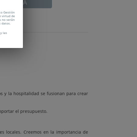
ADUCADA
to Gestión
n virtud de
s no serán
s datos.
y las
 y la hospitalidad se fusionan para crear
mportar el presupuesto.
es locales. Creemos en la importancia de