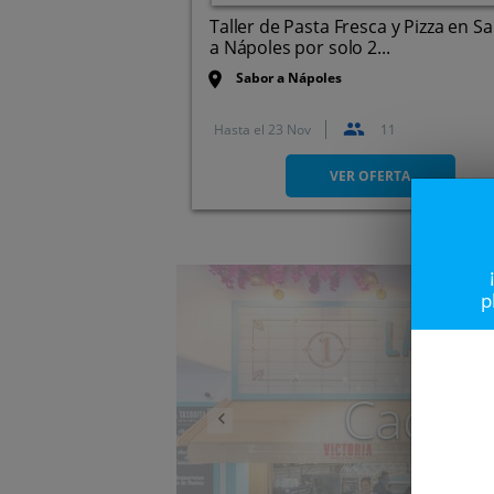
Taller de Pasta Fresca y Pizza en S
a Nápoles por solo 2...
Sabor a Nápoles
Hasta el
23 Nov
11
Calle Victoria 81, 29012.
Málaga.
VER OFERTA
Anterior
p
Caduc